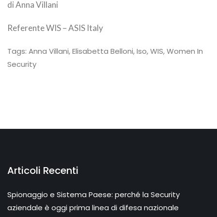
di Anna Villani
Referente WIS – ASIS Italy
Tags:
Anna Villani
,
Elisabetta Belloni
,
Iso
,
WIS
,
Women In
Security
Articoli Recenti
Spionaggio e Sistema Paese: perché la Security
aziendale è oggi prima linea di difesa nazionale