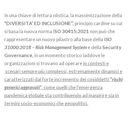
In una chiave di lettura olistica, la massimizzazione della
“DIVERSITA’ ED INCLUSIONE”,
principio cardine su cui
si basa la nuova norma I
SO 30415:2021
non può che
rappresentare un nuovo pilastro alla base della
I
SO
31000:2018 – Risk Management System
e della
Security
Governance,
in un momento storico laddove le
organizzazioni si trovano ad operare
in contesti e
scenari sempre più complessi, estremamente dinamici e
caratterizzati dal forte incremento dei cosiddetti
“
rischi
generici aggravati”,
come quelli che l’emergenza
pandemica globale sta contribuendo ad inasprire sia in
termini socio-economici che geopolitici.