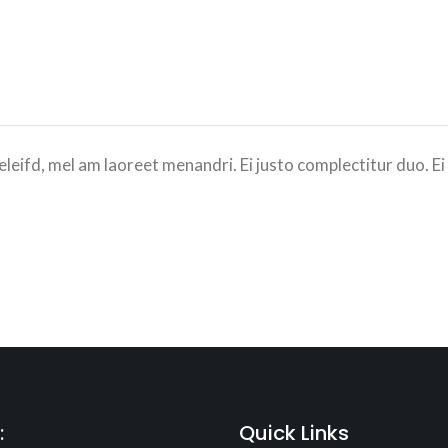
eleifd, mel am laoreet menandri. Ei justo complectitur duo. Ei
:
Quick Links