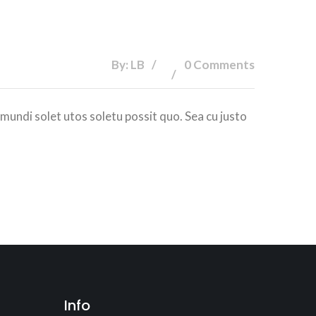
By: LB
0 Comments
 mundi solet utos soletu possit quo. Sea cu justo
Info