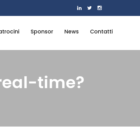
atrocini
Sponsor
News
Contatti
real-time?