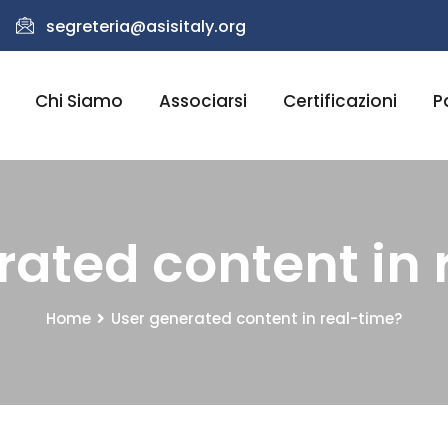
segreteria@asisitaly.org
Chi Siamo
Associarsi
Certificazioni
P
rated content in 
Home
User generated content in real-time?