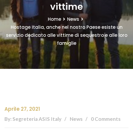
vittime
Home
News
Hostage Italia, anche nel nostro Paese esiste un
servizio dedicato alle vittime di sequestro e alle loro
famiglie
Aprile 27, 2021
By: Segreteria ASIS Italy
News
0 Comments