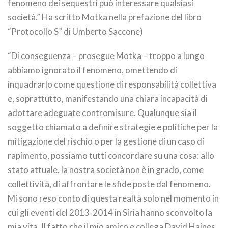
fenomeno dei sequestri può interessare qualsiasi
società.” Ha scritto Motka nella prefazione del libro
“Protocollo S” di Umberto Saccone)
“Di conseguenza – prosegue Motka – troppo a lungo
abbiamo ignorato il fenomeno, omettendo di
inquadrarlo come questione di responsabilità collettiva
e, soprattutto, manifestando una chiara incapacità di
adottare adeguate contromisure. Qualunque sia il
soggetto chiamato a definire strategie e politiche per la
mitigazione del rischio o per la gestione di un caso di
rapimento, possiamo tutti concordare su una cosa: allo
stato attuale, la nostra società non è in grado, come
collettività, di affrontare le sfide poste dal fenomeno.
Mi sono reso conto di questa realtà solo nel momento in
cui gli eventi del 2013-2014 in Siria hanno sconvolto la
mia vita. Il fatto che il mio amico e collega David Haines