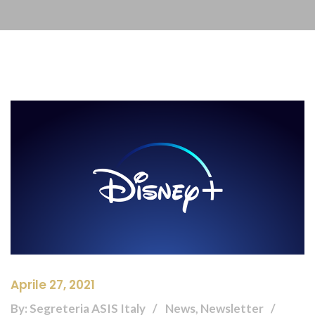
Aprile 27, 2021
By: Segreteria ASIS Italy
News, Newsletter